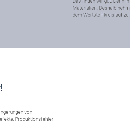
Das finden wir gut. Denn in
Materialien. Deshalb nehme
dem Wertstoffkreislauf zu.
!
längerungen von
fekte, Produktionsfehler