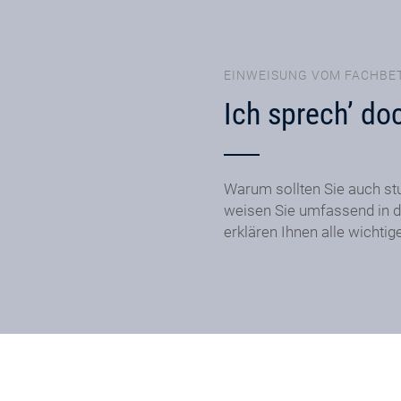
EINWEISUNG VOM FACHBE
Ich sprech’ do
Warum sollten Sie auch st
weisen Sie umfassend in d
erklären Ihnen alle wichtig