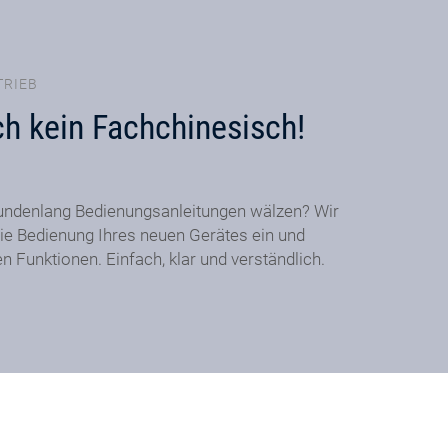
TRIEB
ch kein Fachchinesisch!
undenlang Bedienungsanleitungen wälzen? Wir
ie Bedienung Ihres neuen Gerätes ein und
en Funktionen. Einfach, klar und verständlich.