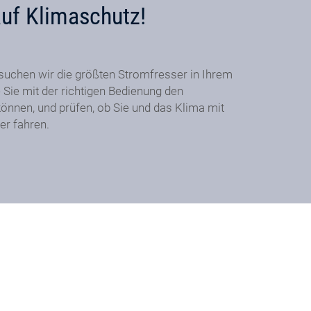
auf Klimaschutz!
suchen wir die größten Stromfresser in Ihrem
 Sie mit der richtigen Bedienung den
önnen, und prüfen, ob Sie und das Klima mit
er fahren.