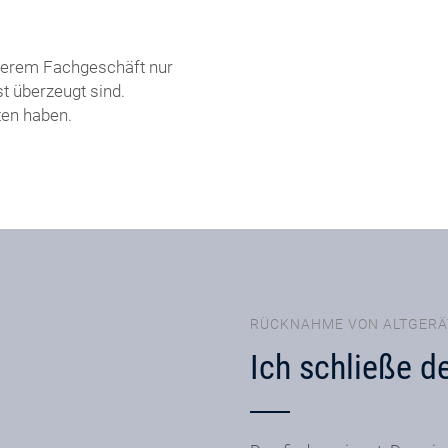
nserem Fachgeschäft nur
t überzeugt sind.
ten haben.
RÜCKNAHME VON ALTGERÄ
Ich schließe de