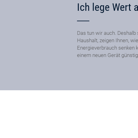
Ich lege Wert 
Das tun wir auch. Deshalb 
Haushalt, zeigen Ihnen, wie
Energieverbrauch senken k
einem neuen Gerät günstig