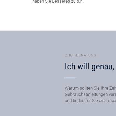
haben Sie Besseres zu tun.
CHEF-BERATUNG
Ich will genau
Warum sollten Sie Ihre Zei
Gebrauchsanleitungen ver
und finden für Sie die Lös