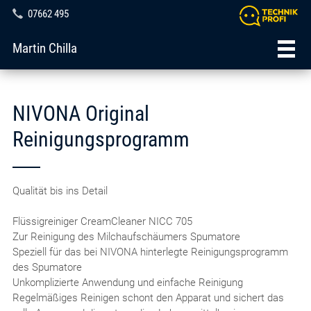
07662 495
Martin Chilla
NIVONA Original
Reinigungsprogramm
Qualität bis ins Detail
Flüssigreiniger CreamCleaner NICC 705
Zur Reinigung des Milchaufschäumers Spumatore
Speziell für das bei NIVONA hinterlegte Reinigungsprogramm
des Spumatore
Unkomplizierte Anwendung und einfache Reinigung
Regelmäßiges Reinigen schont den Apparat und sichert das