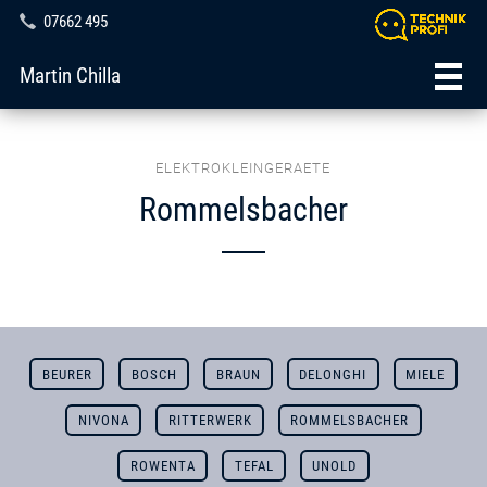
07662 495
Martin Chilla
ELEKTROKLEINGERAETE
Rommelsbacher
BEURER
BOSCH
BRAUN
DELONGHI
MIELE
NIVONA
RITTERWERK
ROMMELSBACHER
ROWENTA
TEFAL
UNOLD