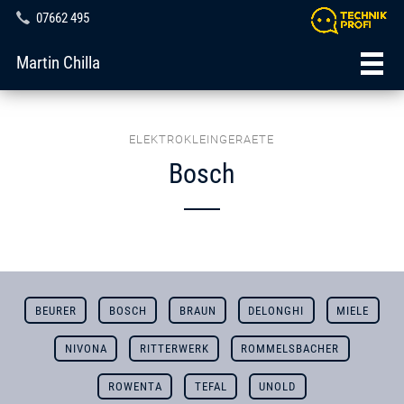
07662 495
Martin Chilla
ELEKTROKLEINGERAETE
Bosch
BEURER
BOSCH
BRAUN
DELONGHI
MIELE
NIVONA
RITTERWERK
ROMMELSBACHER
ROWENTA
TEFAL
UNOLD