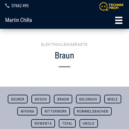
07662 495
Martin Chilla
ELEKTROKLEINGERAETE
Braun
BEURER
BOSCH
BRAUN
DELONGHI
MIELE
NIVONA
RITTERWERK
ROMMELSBACHER
ROWENTA
TEFAL
UNOLD