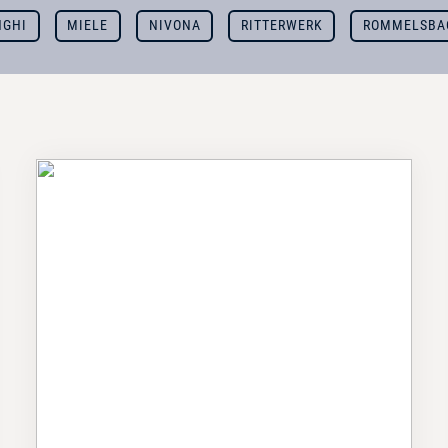
NGHI
MIELE
NIVONA
RITTERWERK
ROMMELSBA